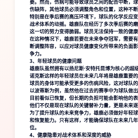
要。然而，伤病可能导致球员之间的配合中断，球
伤缺阵，其他球员必须调整角色和位置，这种不断
特别是在季后赛的高压环境下，球队的化学反应变
战术体系的动摇。雄鹿队在经历了多次季后赛的磨
这一切的努力变得脆弱。球员无法保持一致的健康
在这种情况下，雄鹿若要在未来争夺冠军，需要有
断调整阵容，以应对球员健康变化所带来的负面影
争力。
3、年轻球员的健康问题
雄鹿队虽然拥有以扬尼斯·安特托昆博为核心的超
诺克斯这样的年轻球员在未来几年将是雄鹿重要的
球员的身体可能承受更多的伤病风险，这对球队的
以波蒂斯为例，虽然他在过去的赛季中为球队做出
目前看似已恢复，但长期的负担可能会影响他的表
他们不仅是现在球队的关键替补力量，更是未来逐
为了提升球队的未来竞争力，雄鹿必须做好年轻球
和恢复能力。只有这样，才能确保球队在未来几年
位。
4、健康隐患对战术体系和深度的威胁