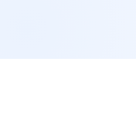
服务支持
lzyq88
问题解答
咨询客服