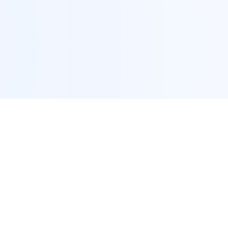
联系方式
客服热线：17069396812
邮箱：wishful@mac.com