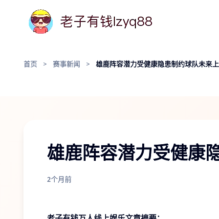
首页
>
赛事新闻
>
雄鹿阵容潜力受健康隐患制约球队未来上
雄鹿阵容潜力受健康
2个月前
老子有钱万人线上娱乐
文章摘要：