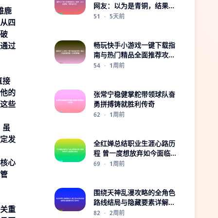
网友：以为是青铜，结果是
雄鹿
王者！
51
·
5天前
从四
破
通过
畅玩快手小游戏一键下载指
南与热门精品全面推荐攻略
大全速攻略集
54
·
1周前
直接
他的
张常宁稳健掌舵带领球队奋
这些
勇拼搏铸就胜利传奇
62
·
1周前
，虽
定发
全红婵总结职业生涯心路历
程 曾一度想放弃如今面临职
核心
业低谷
69
·
1周前
管
围绕天神乱漫攻略的全角色
路线结局与隐藏要素详解真
关重
结局达成条件
82
·
2周前