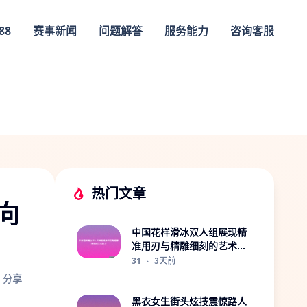
88
赛事新闻
问题解答
服务能力
咨询客服
热门文章
向
中国花样滑冰双人组展现精
准用刃与精雕细刻的艺术魅
力
31
·
3天前
分享
黑衣女生街头炫技震惊路人