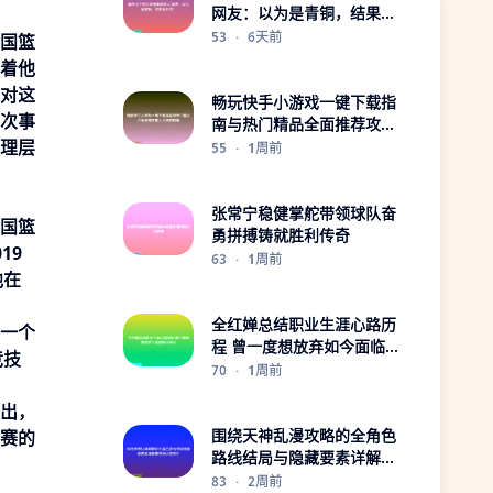
网友：以为是青铜，结果是
王者！
53
·
6天前
中国篮
着他
面对这
畅玩快手小游戏一键下载指
此次事
南与热门精品全面推荐攻略
理层
大全速攻略集
55
·
1周前
张常宁稳健掌舵带领球队奋
中国篮
勇拼搏铸就胜利传奇
19
63
·
1周前
他在
全红婵总结职业生涯心路历
为一个
程 曾一度想放弃如今面临职
竞技
业低谷
70
·
1周前
曝出，
围绕天神乱漫攻略的全角色
联赛的
路线结局与隐藏要素详解真
结局达成条件
83
·
2周前