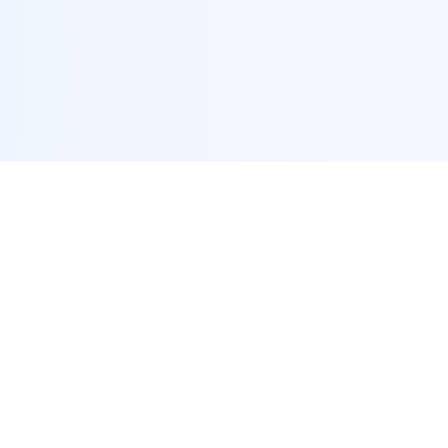
联系方式
客服热线：17069396812
邮箱：wishful@mac.com
地址：北京市西城区复兴门内大街1号