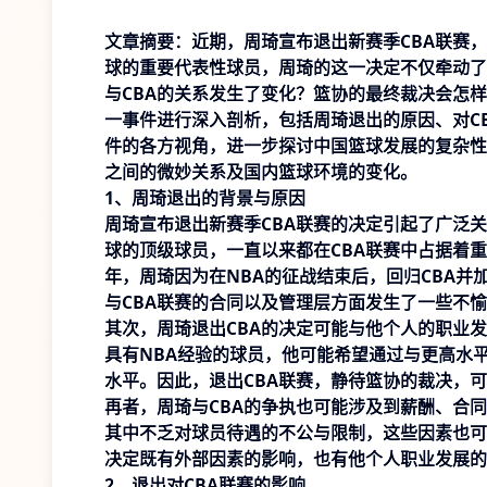
文章摘要：近期，周琦宣布退出新赛季CBA联赛
球的重要代表性球员，周琦的这一决定不仅牵动了
与CBA的关系发生了变化？篮协的最终裁决会怎
一事件进行深入剖析，包括周琦退出的原因、对C
件的各方视角，进一步探讨中国篮球发展的复杂性
之间的微妙关系及国内篮球环境的变化。
1、周琦退出的背景与原因
周琦宣布退出新赛季CBA联赛的决定引起了广泛
球的顶级球员，一直以来都在CBA联赛中占据着重
年，周琦因为在NBA的征战结束后，回归CBA
与CBA联赛的合同以及管理层方面发生了一些不
其次，周琦退出CBA的决定可能与他个人的职业
具有NBA经验的球员，他可能希望通过与更高水
水平。因此，退出CBA联赛，静待篮协的裁决，
再者，周琦与CBA的争执也可能涉及到薪酬、合
其中不乏对球员待遇的不公与限制，这些因素也可
决定既有外部因素的影响，也有他个人职业发展的
2、退出对CBA联赛的影响