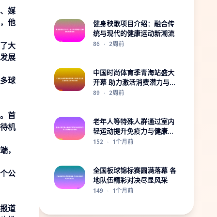
失、媒
，他
健身秧歌项目介绍：融合传
统与现代的健康运动新潮流
86
·
2周前
来了大
来发展
中国时尚体育季青海站盛大
更多球
开幕 助力激活消费潜力与市
场发展
89
·
2周前
。首
老年人等特殊人群通过室内
静待机
轻运动提升免疫力与健康保
护策略
152
·
1个月前
争端，
全国板球锦标赛圆满落幕 各
一个公
地队伍精彩对决尽显风采
149
·
1个月前
闻报道