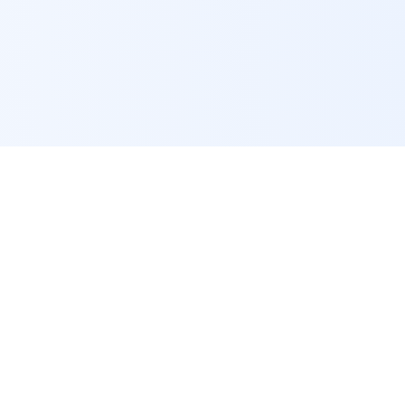
快速链接
老子有钱lzyq88(中国)有限
公司
了解
老子有钱
赛事新闻
老子有钱lzyq88【世·界·杯-官方推荐平
台】【BFWATM.COM】最新网页版为您
服务能力