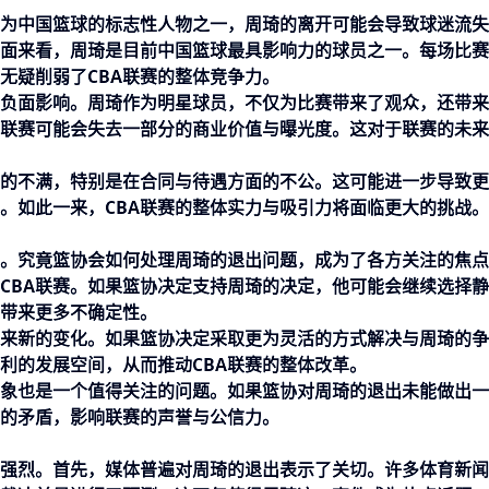
作为中国篮球的标志性人物之一，周琦的离开可能会导致球迷流
面来看，周琦是目前中国篮球最具影响力的球员之一。每场比赛
无疑削弱了CBA联赛的整体竞争力。
生负面影响。周琦作为明星球员，不仅为比赛带来了观众，还带
A联赛可能会失去一部分的商业价值与曝光度。这对于联赛的未
赛的不满，特别是在合同与待遇方面的不公。这可能进一步导致
事。如此一来，CBA联赛的整体实力与吸引力将面临更大的挑战。
。究竟篮协会如何处理周琦的退出问题，成为了各方关注的焦点
CBA联赛。如果篮协决定支持周琦的决定，他可能会继续选择
涯带来更多不确定性。
带来新的变化。如果篮协决定采取更为灵活的方式解决与周琦的
利的发展空间，从而推动CBA联赛的整体改革。
形象也是一个值得关注的问题。如果篮协对周琦的退出未能做出
的矛盾，影响联赛的声誉与公信力。
常强烈。首先，媒体普遍对周琦的退出表示了关切。许多体育新