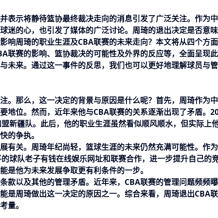
，并表示将静待篮协最终裁决走向的消息引发了广泛关注。作为
球迷的心，也引发了媒体的广泛讨论。周琦的退出决定是否意味
样影响周琦的职业生涯及CBA联赛的未来走向？本文将从四个方
BA联赛的影响、篮协裁决的可能性及外界的反应等，全面呈现
与未来。通过这一事件的反思，我们也可以更好地理解球员与管
关注。那么，这一决定的背景与原因是什么呢？首先，周琦作为
要地位。然而，近年来他与CBA联赛的关系逐渐出现了矛盾。20
并加盟新疆队。此后，他的职业生涯虽然看似顺风顺水，但实际上
愉快的争执。
发展有关。周琦年纪尚轻，篮球生涯的未来仍然充满可能性。作
平的球队
老子有钱在线娱乐网址
和联赛合作，进一步提升自己的
可能是他为未来发展争取更有利条件的一步。
同条款以及其他的管理矛盾。近年来，CBA联赛的管理问题频频
能是周琦做出这一决定的原因之一。综合来看，周琦退出CBA
考量。