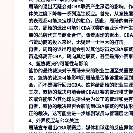
周琦的退出无疑会对CBA联赛产生深远的影响。
体关注度下降等一系列连锁反应。首先，从竞技层
的表现都可能决定球队的胜负，因此，周琦的离开
其次，周琦的退出可能对CBA联赛的商业运作产
量的品牌代言与商业合作。随着周琦的退出，CB
与赞助商的投入来说，无疑是一个巨大的打击。
再者，周琦的退出可能会引发其他球员对CBA联
员选择离开CBA，转向其他联赛，甚至是海外赛
3、篮协裁决的可能性与影响
篮协的最终裁决对于周琦未来的职业生涯至关重要
先，篮协的裁决可能影响到周琦是否能够重新回到
会，而不是强行回归CBA。这将给周琦的职业生
其次，篮协的裁决可能会给CBA联赛的管理模式
这或许能够为其他球员提供更为公正的管理和更有
再者，篮协的裁决是否会影响到CBA联赛的整体
正的裁决，这可能会进一步加剧球员与管理层之间
4、外界反应与公众关注
周琦宣布退出CBA联赛后，媒体和球迷的反应异